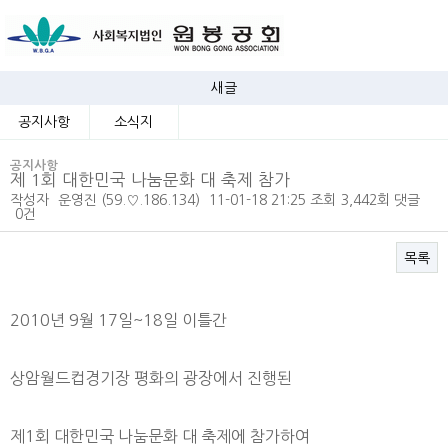
새글
공지사항
소식지
공지사항
제 1회 대한민국 나눔문화 대 축제 참가
작성자
운영진
(59.♡.186.134)
11-01-18 21:25
조회
3,442회
댓글
0건
목록
본문
2010년 9월 17일~18일 이틀간
상암월드컵경기장 평화의 광장에서 진행된
제1회 대한민국 나눔문화 대 축제에 참가하여