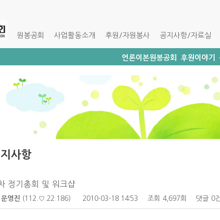
원봉공회
사업활동소개
후원/자원봉사
공지사항/자료실
언론이본원봉공회
후원이야기
공지사항
4차 정기총회 및 워크샵
운영진
(112.♡.22.186)
2010-03-18 14:53
조회
4,697회
댓글
0