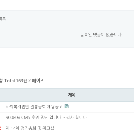
목록
등록된 댓글이 없습니다.
항
2 페이지
Total 163건
제목
사회복지법인 원봉공회 채용공고
900808 CMS 후원 명단 입니다. - 감사 합니다.
중
제 14차 정기총회 및 워크샵