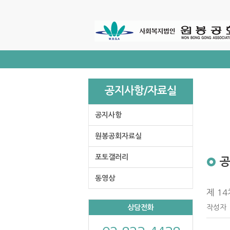
주
메
뉴
바
로
가
기
공지사항/자료실
공지사항
원봉공회자료실
포토갤러리
동영상
제 1
상담전화
작성자