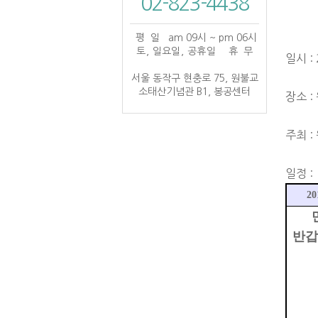
02-823-4438
평 일
am 09시 ~ pm 06시
토, 일요일, 공휴일
휴 무
일시 : 
서울 동작구 현충로 75, 원불교
소태산기념관 B1, 봉공센터
장소 
주최 :
일정 :
20
반갑