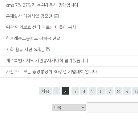
cms 7월 27일자 후원해주신 명단입니다.
은혜확산 지원사업 공모전
원광 단기보호 센타 어르신 나들이 봉사
한겨레중고등학교 장학금 전달
지회 활동 사진 요청_
제주특별자치도 자원봉사자대회 참가했습니다.
사진으로 보는 중앙봉공회 30주년 기념대회 입니다.
처음
1
2
3
4
5
6
7
8
9
1