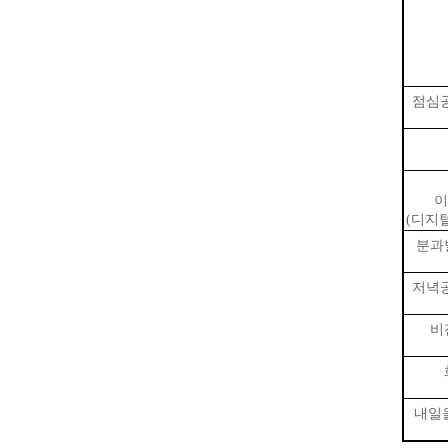
점심공
이
(디지
분과
저녁공
비
내일을