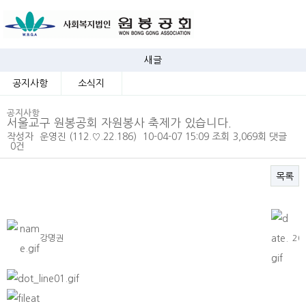
새글
공지사항
소식지
공지사항
서울교구 원봉공회 자원봉사 축제가 있습니다.
작성자
운영진
(112.♡.22.186)
10-04-07 15:09
조회
3,069회
댓글
0건
목록
본문
강명권
20